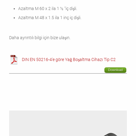
Azaltma M 60 x 2 ila 1 ½ "iç dişli.
Azaltma M 48 x 1.5 ila 1 inç iç dişli.
Daha ayrıntılı bilgi için bize ulaşın.
DIN EN 50216-4'e göre Yağ Boşaltma Cihazı Tip C2
Download