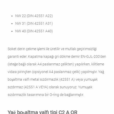
NW 22 (DIN 42551 A22)
NW 31 (DIN 42551 A31)
NW 40 (DIN 42551 A40)
Soket derin çekme işlemi ile üretilir ve mutlak geçirimsizliği
garanti eder. Kapatma kapağı gri dökme demir EN-GJL-200'den
(isteğe bağlı olarak A4 paslanmaz çelikten) yapılırken, kilitleme
vidası pirinçten (opsiyonel A4 paslanmaz çelik) yapılmıştır. Yağ
boşaltma valfı metal sızdırmazlık (42551 A) veya yumuşak
sızdırmaz (42551 A VEYA) olarak sunuyoruz. Yumuşak
sızdırmazlık tasarımına bir O-ring de bağlanmıştır.
Yağ boşaltma valfı tipi C2 A OR