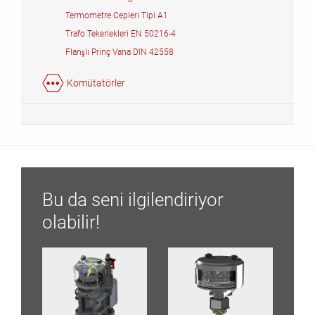
Termometre Cepleri Tipi A1
Trafo Tekerlekleri EN 50216-4
Flanşlı Prinç Vana DIN 42558
Komütatörler
Bu da seni ilgilendiriyor
olabilir!