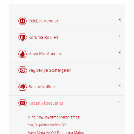
Kelebek Vanalar
Koruma Rölüleri
Hava Kurutucuları
Yağ Seviye Göstergeleri
Basınç Valfleri
Kazan Aksesuarları
Nihai Yağ Boşaltma Mekanizması
Yağ Boşaltma Valfleri C2
Hava Alma Ve Yağ Doldurma Mufesi