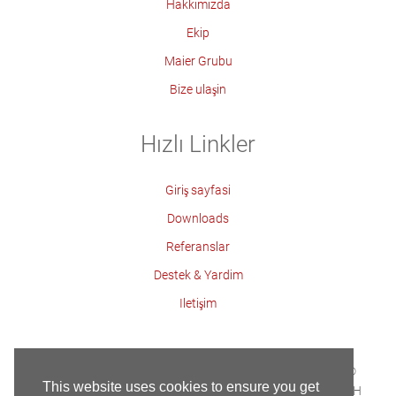
Hakkimizda
Ekip
Maier Grubu
Bize ulaşin
Hızlı Linkler
Giriş sayfasi
Downloads
Referanslar
Destek & Yardim
Iletişim
Iletisim
Künye
Veri Koruma
Mibos
Copyright ©
This website uses cookies to ensure you get
Built with HTML5 and CSS3 - Copyright © 2018 Maier GmbH